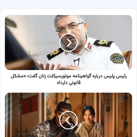
رئیس
پلیس
درباره
گواهینامه
موتورسیکلت
زنان
گفت:
«مشکل
قانونی
دارد!»
رئیس پلیس درباره گواهینامه موتورسیکلت زنان گفت: «مشکل
قانونی دارد!»
بیوگرافی
بازیگران
سریال
نوش
جان
اعلیحضرت
(Bon