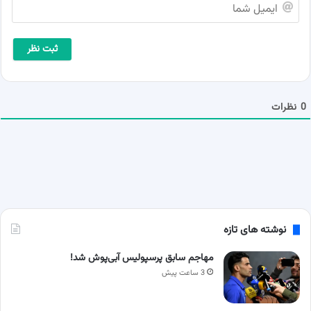
ا
ش
ی
م
م
ا
ی
*
ل
ش
م
ا
0
نظرات
نوشته های تازه
مهاجم سابق پرسپولیس آبی‌پوش شد!
3 ساعت پیش