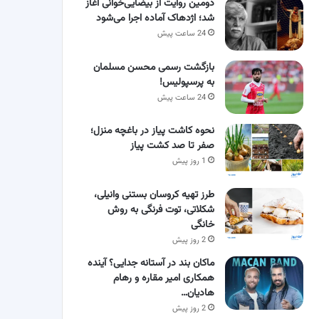
دومین روایت از بیضایی‌خوانی آغاز
شد؛ اژدهاک آماده اجرا می‌شود
24 ساعت پیش
بازگشت رسمی محسن مسلمان
به پرسپولیس!
24 ساعت پیش
نحوه کاشت پیاز در باغچه منزل؛
صفر تا صد کشت پیاز
1 روز پیش
طرز تهیه کروسان بستنی وانیلی،
شکلاتی، توت فرنگی به روش
خانگی
2 روز پیش
ماکان بند در آستانه جدایی؟ آینده
همکاری امیر مقاره و رهام
هادیان…
2 روز پیش