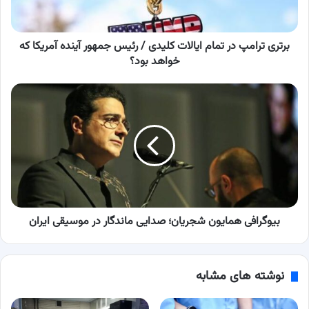
/
رئیس
جمهور
آینده
برتری ترامپ در تمام ایالات کلیدی / رئیس جمهور آینده آمریکا که
آمریکا
خواهد بود؟
که
خواهد
بیوگرافی
بود؟
همایون
شجریان؛
صدایی
ماندگار
در
موسیقی
ایران
بیوگرافی همایون شجریان؛ صدایی ماندگار در موسیقی ایران
نوشته های مشابه