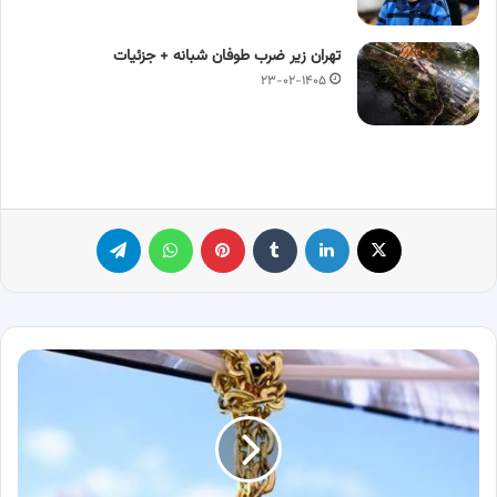
تهران زیر ضرب طوفان شبانه + جزئیات
۲۳-۰۲-۱۴۰۵
X
لینکدین
‫تامبلر
پینترست
واتس آپ
تلگرام
برتری
ترامپ
در
تمام
ایالات
کلیدی