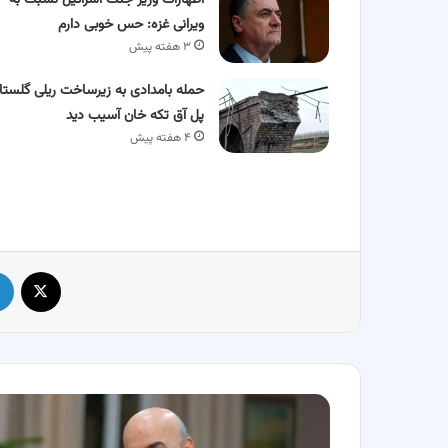
اظهارات وزیر جنگ اسرائیل نسبت به
ویرانی غزه: حس خوبی دارم
۳ هفته پیش
حمله بامدادی به زیرساخت ریلی گلستا
پل آق‌ تکه‌ خان آسیب دید
۴ هفته پیش
X
عکسی
که
نقطه