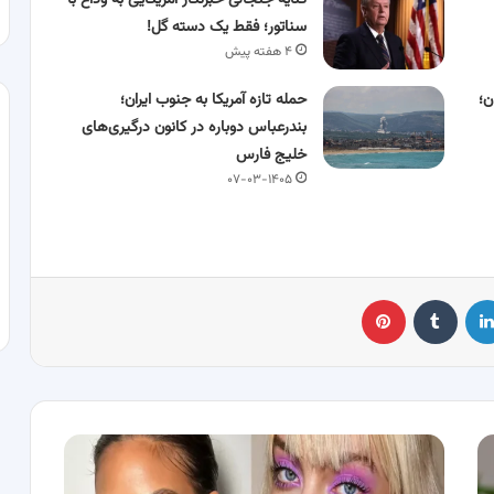
کنایه جنجالی خبرنگار آمریکایی به وداع با
سناتور؛ فقط یک دسته گل!
۴ هفته پیش
ن؛
حمله تازه آمریکا به جنوب ایران؛
بندرعباس دوباره در کانون درگیری‌های
خلیج فارس
۰۷-۰۳-۱۴۰۵
لینکدین
‫تامبلر
پینترست
30
ایده
ترند