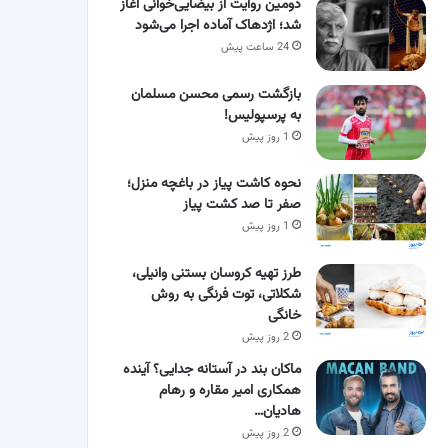
دومین روایت از بیضایی‌خوانی آغاز
شد؛ اژدهاک آماده اجرا می‌شود
24 ساعت پیش
بازگشت رسمی محسن مسلمان
به پرسپولیس!
1 روز پیش
نحوه کاشت پیاز در باغچه منزل؛
صفر تا صد کشت پیاز
1 روز پیش
طرز تهیه کروسان بستنی وانیلی،
شکلاتی، توت فرنگی به روش
خانگی
2 روز پیش
ماکان بند در آستانه جدایی؟ آینده
همکاری امیر مقاره و رهام
هادیان…
2 روز پیش