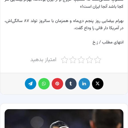
کجا باشد آنجا ایران است!»
بهرام بیضایی روز پنجم دی‌ماه و همزمان با سالروز تولد ۸۷ سالگی‌اش،
در آمریکا دار فانی را وداع گفت.
انتهای مطلب / ز.خ
امتیاز بدهید
X
لینکدین
‫تامبلر
پینترست
واتس آپ
تلگرام
رضاییان
برای
ریکاردو