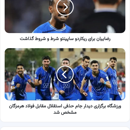
ساپینتو
شرط
و
شروط
گذاشت
رضاییان برای ریکاردو ساپینتو شرط و شروط گذاشت
ورزشگاه
برگزاری
دیدار
جام
حذفی
استقلال
مقابل
فولاد
هرمزگان
مشخص
ورزشگاه برگزاری دیدار جام حذفی استقلال مقابل فولاد هرمزگان
شد
مشخص شد