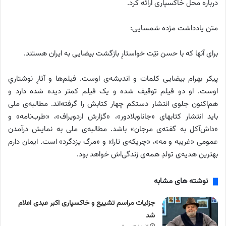
درباره محل خاکسپاری ارائه کرد.
متن یادداشت مژده شمسایی:
برای آنها که با حسن نیّت خواستارِ بازگشت بیضایی به ایران هستند.
پیکر بهرام بیضایی کلمات و اندیشه‌ی اوست. فیلم‌ها و آثارِ نوشتاریِ
اوست. او دو فیلم توقیف شده و یک فیلم کمتر دیده شده دارد و
هم‌اکنون جلوی انتشار دستکم چهار کتابش را گرفته‌اند. مطالبه‌ی ملی
باید انتشار کتابهای «جاناوبلادور»، «گزارش اردویراف»، «طرب‌نامه» و
«داش‌آکل به گفته‌ی مرجان» باشد. مطالبه‌ی ملی به نمایش درآمدن
عمومی «غریبه و مه»، «چریکه‌ی تارا» و «مرگ یزدگرد» است. ایمان دارم
بهترین هدیه‌ی تولدِ همه‌ی زندگی‌اش خواهد بود.
نوشته های مشابه
جزئیات مراسم تشییع و خاکسپاری اکبر عبدی اعلام
شد