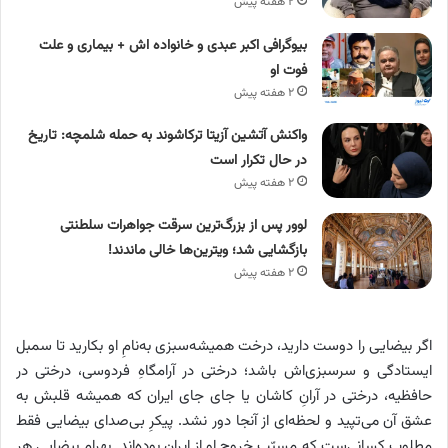
۲ هفته پیش
بیوگرافی اکبر عبدی و خانواده اش + بیماری و علت
فوت او
۲ هفته پیش
واکنش آتشین آزیتا ترکاشوند به حمله شلمچه: تاریخ
در حال تکرار است
۲ هفته پیش
لوور پس از بزرگ‌ترین سرقت جواهرات سلطنتی
بازگشایی شد؛ ویترین‌ها خالی ماندند!
۲ هفته پیش
اگر بیضایی را دوست دارید، درخت همیشه‌سبزی به‌نامِ او بکارید تا سمبل
ایستادگی و سرسبزی‌اش باشد؛ درختی در آرامگاهِ فردوسی، درختی در
حافظیه، درختی در آرانِ کاشان یا جای جای ایران که همیشه قلبش به
عشق آن می‌تپید و لحظه‌ای از آنجا دور نشد. پیکرِ بی‌صدای بیضایی فقط
مطلوبِ کسانی‌ست که مسبّبِ خروج او از ایران بوده‌اند. بهرام بیضایی هر