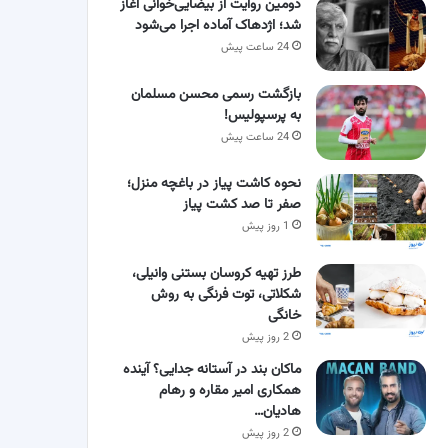
دومین روایت از بیضایی‌خوانی آغاز
شد؛ اژدهاک آماده اجرا می‌شود
24 ساعت پیش
بازگشت رسمی محسن مسلمان
به پرسپولیس!
24 ساعت پیش
نحوه کاشت پیاز در باغچه منزل؛
صفر تا صد کشت پیاز
1 روز پیش
طرز تهیه کروسان بستنی وانیلی،
شکلاتی، توت فرنگی به روش
خانگی
2 روز پیش
ماکان بند در آستانه جدایی؟ آینده
همکاری امیر مقاره و رهام
هادیان…
2 روز پیش