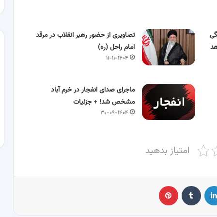
گی
تصاویری از حضور رهبر انقلاب در مرقد
هد
امام راحل (ره)
۱۱-۱۱-۱۴۰۴
ماجرای صدای انفجار در خرم آباد
مشخص شد! + جزئیات
۳۰-۰۹-۱۴۰۴
امتیاز بدهید
لینکدین
‫تامبلر
پینترست