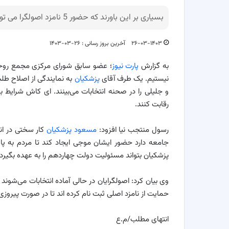
بسیاری بر این باورند که حضور 5 نامزد اصولگرا می تواند کار تنها نامزد اصلاح طلب رقابت انتخاباتی را سخت کند.
۲۶-۰۳-۱۴۰۳
آخرین بروز رسانی : ۲۶-۰۳-۱۴۰۳
به گزارش
پارت نیوز
؛ عضو سابق شورای مرکزی مجمع روحانیو
نیستیم. یک طرف آقای
پزشکیان
به نمایندگی از اصلاح ط
و جلیلی را در صحنه انتخابات می‌بینند.‌ ای کاش شرایط 
رقابت کنند.
رسول منتجب نیا افزود:
مسعود پزشکیان
کار سختی در انتخ
جامعه دارد حضور ایشان موجی ایجاد کند تا مردم به پای
پزشکیان بتواند مسئولیت دولت چهاردهم را به عهده بگیرد.
وی بیان کرد: اصولگرایان در حالی آماده انتخابات می‌شون
حمایت از نامزد اصلی ثبت نام کرده اند تا در صورت پیروز
انتهای مطلب/م.ع