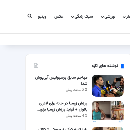
جستجو برای
ر
ورزشی
سبک زندگی
عکس
ویدیو
نوشته های تازه
مهاجم سابق پرسپولیس آبی‌پوش
شد!
2 ساعت پیش
ورزش زومبا در خانه برای لاغری
بانوان + فواید ورزش زومبا برای…
4 ساعت پیش
طرز تهیه کوکی نیویورکی شکلاتی