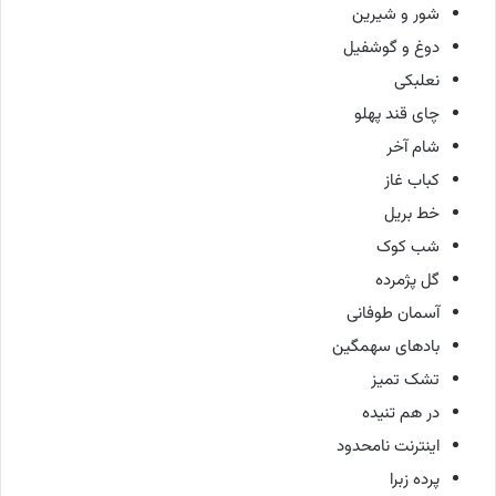
شور و شیرین
دوغ و گوشفیل
نعلبکی
چای قند پهلو
شام آخر
کباب غاز
خط بریل
شب کوک
گل پژمرده
آسمان طوفانی
بادهای سهمگین
تشک تمیز
در هم تنیده
اینترنت نامحدود
پرده زبرا