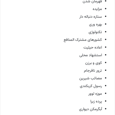
قهرمان شدن
مزایده
ستاره دنباله دار
بهره وری
تکنولوژی
کشورهای مشترک المنافع
اعاده حیثیت
استشهاد محلی
کوی و برزن
ترور نافرجام
مصائب شیرین
رسول کربکندی
موزه لوور
پرده زبرا
آبگرمکن دیواری