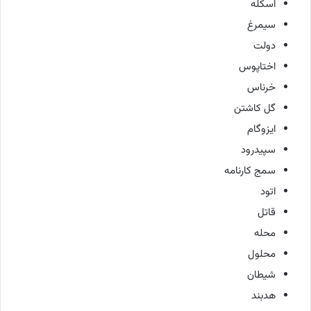
اسکله
سیمرغ
دولت
اختاپوس
خرناس
گل کاشتن
ایزوگام
سپیدرود
سمج کارنامه
اتود
قاتل
محله
محلول
شیطان
هدبند