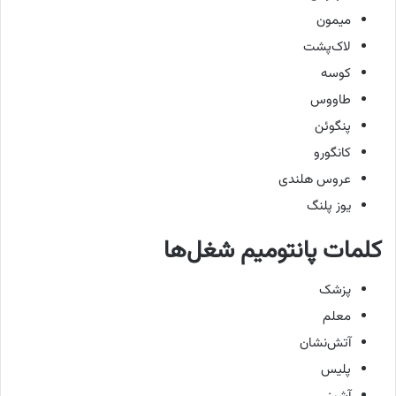
میمون
لاک‌پشت
کوسه
طاووس
پنگوئن
کانگورو
عروس هلندی
یوز پلنگ
کلمات پانتومیم شغل‌ها
پزشک
معلم
آتش‌نشان
پلیس