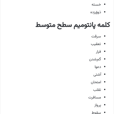
خسته
ذوق‌زده
کلمه پانتومیم سطح متوسط
سرقت
تعقیب
فرار
گم‌شدن
دعوا
آشتی
امتحان
تقلب
مسافرت
پرواز
سقوط