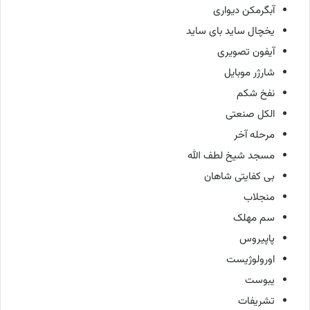
آبگرمکن دیواری
یخچال ساید بای ساید
آیفون تصویری
شارژر موبایل
نفخ شکم
الکل صنعتی
مرحله آخر
مسجد شیخ لطف الله
بی کفایتی شاهان
منجلاب
سم مهلک
پاپیروس
اورولوژیست
یبوست
تشریفات