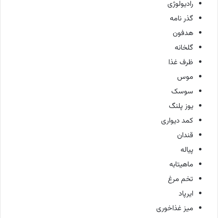
رادیولوژی
گذر نامه
هدفون
گلخانه
ظرف غذا
موس
سوسک
یوز پلنگ
کمد دیواری
قندان
پیاله
ماهیتابه
تخم مرغ
ایرپاد
میز غذاخوری