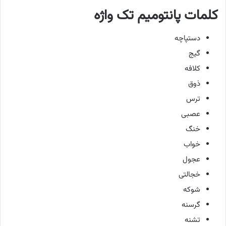
کلمات پانتومیم تک واژه
دستپاچه
گیج
کلافه
ذوق
ترس
عصبی
خنگ
خواب
عجول
خجالتی
شوکه
گرسنه
تشنه