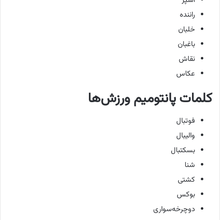
آشپز
راننده
خلبان
باغبان
نقاش
عکاس
کلمات پانتومیم ورزش‌ها
فوتبال
والیبال
بسکتبال
شنا
کشتی
بوکس
دوچرخه‌سواری