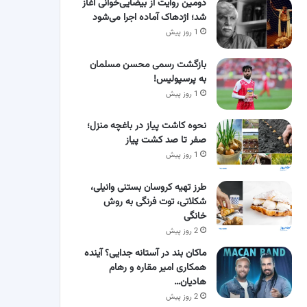
دومین روایت از بیضایی‌خوانی آغاز
شد؛ اژدهاک آماده اجرا می‌شود
1 روز پیش
بازگشت رسمی محسن مسلمان
به پرسپولیس!
1 روز پیش
نحوه کاشت پیاز در باغچه منزل؛
صفر تا صد کشت پیاز
1 روز پیش
طرز تهیه کروسان بستنی وانیلی،
شکلاتی، توت فرنگی به روش
خانگی
2 روز پیش
ماکان بند در آستانه جدایی؟ آینده
همکاری امیر مقاره و رهام
هادیان…
2 روز پیش