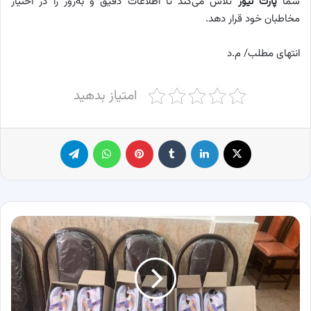
شما
پارت نیوز
تلاش می‌کند تا اطلاعات دقیق و به‌روز را در اختیار
مخاطبان خود قرار دهد.
انتهای مطلب/ م.د
امتیاز بدهید
X
لینکدین
‫تامبلر
پینترست
واتس آپ
تلگرام
جایگزین
حبس:
حکم
متفاوت
یک
قاضی، خرید
کفش