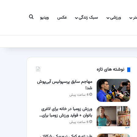
جستجو برای
ر
ورزشی
سبک زندگی
عکس
ویدیو
نوشته های تازه
مهاجم سابق پرسپولیس آبی‌پوش
شد!
4 ساعت پیش
ورزش زومبا در خانه برای لاغری
بانوان + فواید ورزش زومبا برای…
6 ساعت پیش
طرز تهیه کوکی نیویورکی شکلاتی