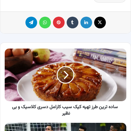
X
لینکدین
‫تامبلر
پینترست
واتس آپ
تلگرام
ساده
ترین
طرز
تهیه
کیک
سیب
کارامل
دسری
کلاسیک
و
ساده ترین طرز تهیه کیک سیب کارامل دسری کلاسیک و بی
بی
نظیر
نظیر
اینتر