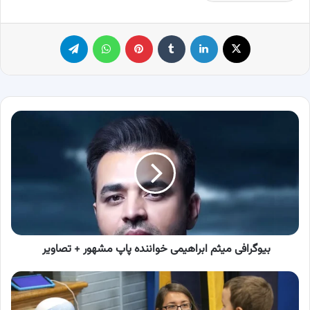
X
لینکدین
‫تامبلر
پینترست
واتس آپ
تلگرام
بیوگرافی
میثم
ابراهیمی
خواننده
پاپ
مشهور
+
تصاویر
بیوگرافی میثم ابراهیمی خواننده پاپ مشهور + تصاویر
انقلاب
در
کلاس