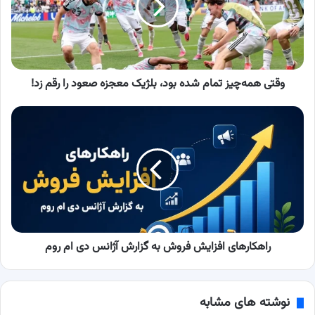
بود،
بلژیک
معجزه
صعود
را
رقم
وقتی همه‌چیز تمام شده بود، بلژیک معجزه صعود را رقم زد!
زد!
راهکارهای
افزایش
فروش
به
گزارش
آژانس
دی
ام
روم
راهکارهای افزایش فروش به گزارش آژانس دی ام روم
نوشته های مشابه