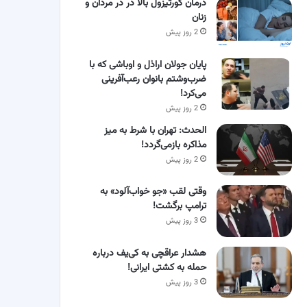
درمان کورتیزول بالا در در مردان و
زنان
2 روز پیش
پایان جولان اراذل و اوباشی که با
ضرب‌وشتم بانوان رعب‌آفرینی
می‌کرد!
2 روز پیش
الحدث: تهران با شرط به میز
مذاکره بازمی‌گردد!
2 روز پیش
وقتی لقب «جو خواب‌آلود» به
ترامپ برگشت!
3 روز پیش
هشدار عراقچی به کی‌یف درباره
حمله به کشتی ایرانی!
3 روز پیش