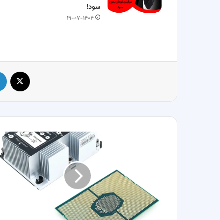
سود!
۱۹-۰۷-۱۴۰۴
X
بررسی
CPU
سیلور
انواع
سرور
اچ
پی
(HP)