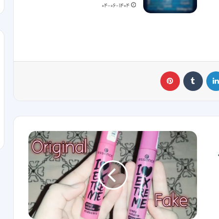
۰۴-۰۶-۱۴۰۴
لینکدین
‫تامبلر
پینترست
فرق
ریمل
اسنس
اصل
و
تقلبی؛
چگونه
ریمل
اسنس