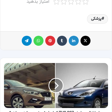
امتیاز بدهید
پزشکی
X
لینکدین
‫تامبلر
پینترست
واتس آپ
تلگرام
سایپا
اطلس
یا
پژو
207
TU3
کدام
ارزش
خرید