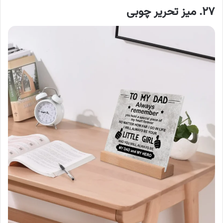
۲۷. میز تحریر چوبی