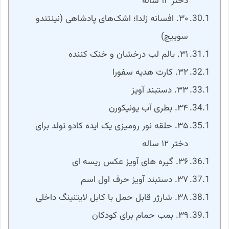
دختر ۱۲ ساله
۳۰. افسانه زلدا؛ اشک‌های پادشاهی (نینتندو
سوییچ)
۳۱. بالم لب درخشان و خنک کننده
۳۲. کارت هدیه سفورا
۳۳. دستبند آویز
۳۴. بطری آب یونیکورن
۳۵. حلقه نور رومیزی یک ایده کادو تولد برای
دختر ۱۲ ساله
۳۶. گیره های آویز عکس ریسه ای
۳۷. دستبند آویز حرف اول اسم
۳۸. شارژر قابل حمل با کابل لایتنینگ داخلی
۳۹. بمب حمام برای کودکان