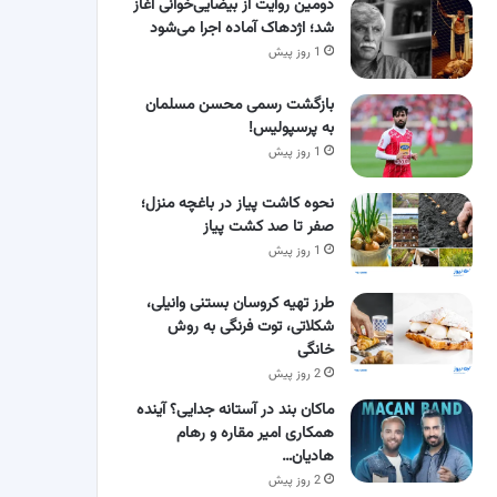
دومین روایت از بیضایی‌خوانی آغاز
شد؛ اژدهاک آماده اجرا می‌شود
1 روز پیش
بازگشت رسمی محسن مسلمان
به پرسپولیس!
1 روز پیش
نحوه کاشت پیاز در باغچه منزل؛
صفر تا صد کشت پیاز
1 روز پیش
طرز تهیه کروسان بستنی وانیلی،
شکلاتی، توت فرنگی به روش
خانگی
2 روز پیش
ماکان بند در آستانه جدایی؟ آینده
همکاری امیر مقاره و رهام
هادیان…
2 روز پیش