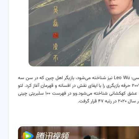
لئو وو متولد ۲۶ دسامبر ۱۹۹۹ همچنین با نام لئو وو انگلیسی: Leo Wu نیز شناخته می‌شود، بازیگر اهل چین که در سن سه
سالگی در تبلیغات تلویزیونی حضور پیدا کرد. او در سال ۲۰۰۷ حرفه بازیگری را با ایفای نقش در افسانه و قهرمان آغاز کرد. لئو
وو به خاطر ایفای نقش در نیروانا در آتش، دختر گردباد و عشق کهکشانی شناخته می‌شود.وو در فهرست ۱۰۰ سلبریتی چینی