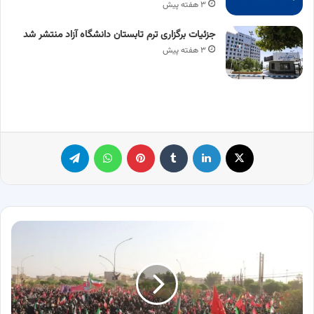
۳ هفته پیش
جزئیات برگزاری ترم تابستان دانشگاه آزاد منتشر شد
۳ هفته پیش
X
لینکدین
‫تامبلر
پینترست
واتس آپ
تلگرام
نجف
اشرف
میزبان
خیل
عزاداران
رهبر