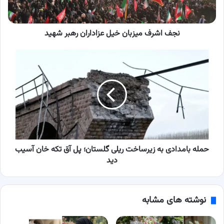
شهید
نجف اشرف میزبان خیل عزاداران رهبر شهید
حمله
بامدادی
به
زیرساخت
ریلی
گلستان؛
پل
آق‌
تکه‌
خان
حمله بامدادی به زیرساخت ریلی گلستان؛ پل آق‌ تکه‌ خان آسیب
آسیب
دید
دید
نوشته های مشابه