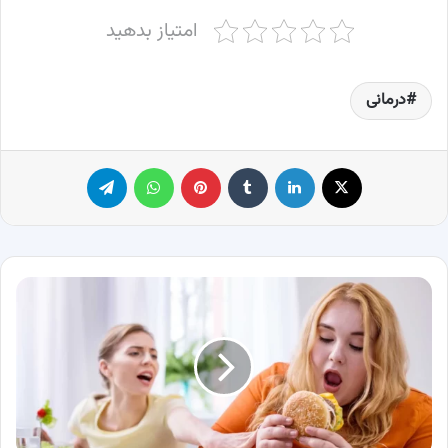
امتیاز بدهید
درمانی
X
لینکدین
‫تامبلر
پینترست
واتس آپ
تلگرام
9
روش
موثر
و
قطعی
درمان
پرخوری