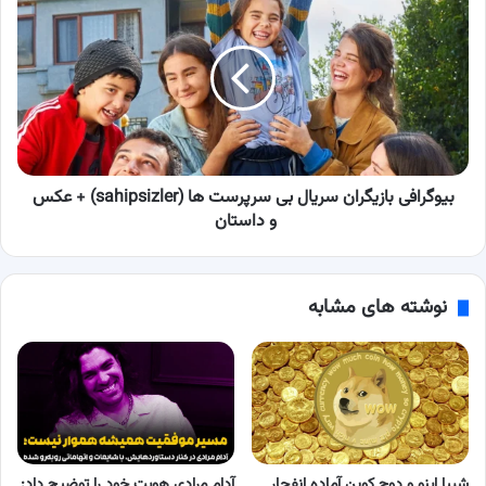
بازیگران
سریال
بی
سرپرست
ها
(sahipsizler)
+
عکس
و
بیوگرافی بازیگران سریال بی سرپرست ها (sahipsizler) + عکس
داستان
و داستان
نوشته های مشابه
شیبا اینو و دوج کوین آماده انفجار
آدام مرادی هویت خود را توضیح داد: