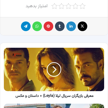
امتیاز بدهید
X
لینکدین
‫تامبلر
پینترست
واتس آپ
تلگرام
معرفی
بازیگران
سریال
لیلا
(Leyla)
+
داستان
و
عکس
معرفی بازیگران سریال لیلا (Leyla) + داستان و عکس
بیوگرافی