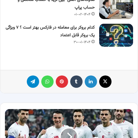
حساب پراپ
۰۱-۰۲-۱۴۰۴
کدام بروکر برای معامله در فارکس بهتر است ؟ ۷ ویژگی
یک بروکر قابل اعتماد
۳۰-۰۱-۱۴۰۴
X
لینکدین
‫تامبلر
پینترست
واتس آپ
تلگرام
واکنش
مقام
آمریکایی
به
حضور