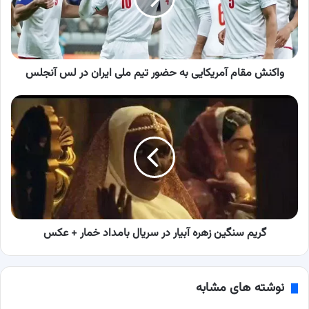
تیم
ملی
ایران
در
لس
واکنش مقام آمریکایی به حضور تیم ملی ایران در لس آنجلس
آنجلس
گریم
سنگین
زهره
آبیار
در
سریال
بامداد
خمار
+
عکس
گریم سنگین زهره آبیار در سریال بامداد خمار + عکس
نوشته های مشابه