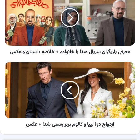
سریال
صفا
با
خانواده
+
خلاصه
داستان
و
معرفی بازیگران سریال صفا با خانواده + خلاصه داستان و عکس
عکس
ازدواج
دوا
لیپا
و
کالوم
ترنر
رسمی
شد!
+
عکس
ازدواج دوا لیپا و کالوم ترنر رسمی شد! + عکس