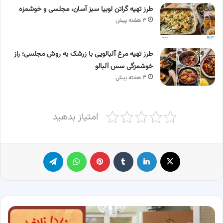
طرز تهیه گراتن لوبیا سبز آسان، مجلسی و خوشمزه
۳ هفته پیش
طرز تهیه مرغ آلبالویی با زرشک به روش مجلسی؛ راز
خوشمزگی سس آلبالو
۳ هفته پیش
امتیاز بدهید
X
لینکدین
‫تامبلر
پینترست
واتس آپ
تلگرام
معرفی
بازیگران