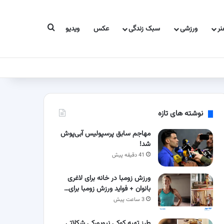
جستجو برای
ر
ورزشی
سبک زندگی
عکس
ویدیو
نوشته های تازه
مهاجم سابق پرسپولیس آبی‌پوش
شد!
41 دقیقه پیش
ورزش زومبا در خانه برای لاغری
بانوان + فواید ورزش زومبا برای…
3 ساعت پیش
طرز تهیه کوکی نیویورکی شکلاتی