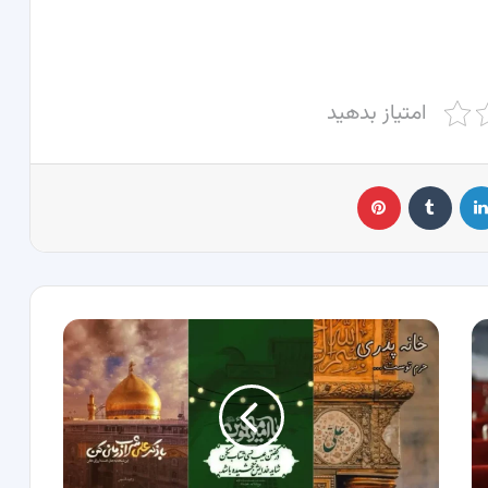
امتیاز بدهید
لینکدین
‫تامبلر
پینترست
100
استوری
تولد
حضرت
علی
و
روز