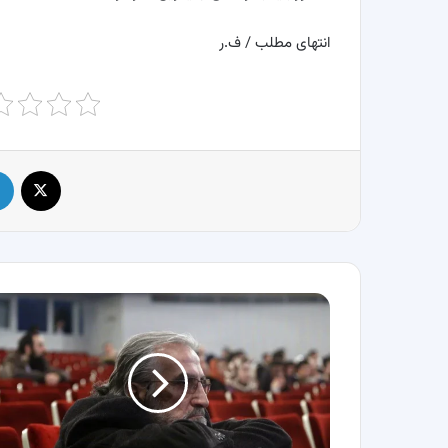
انتهای مطلب / ف.ر
X
تصاویر
دیدنی
از
فریدون
شهبازیان؛
از
همراهی