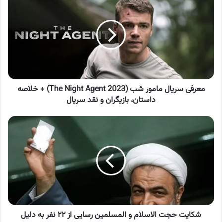
سریال
مامور
شب
(The
Night
Agent
2023)
+
خلاصه
معرفی سریال مامور شب (The Night Agent 2023) + خلاصه
داستان،
داستان، بازیگران و نقد سریال
بازیگران
و
شکایت
نقد
حجت
سریال
الاسلام
و
المسلمین
رسایی
از
۲۲
نفر
به
شکایت حجت الاسلام و المسلمین رسایی از ۲۲ نفر به دلیل