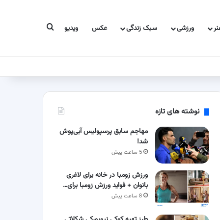
جستجو برای
ر
ورزشی
سبک زندگی
عکس
ویدیو
نوشته های تازه
مهاجم سابق پرسپولیس آبی‌پوش
شد!
5 ساعت پیش
ورزش زومبا در خانه برای لاغری
بانوان + فواید ورزش زومبا برای…
8 ساعت پیش
طرز تهیه کوکی نیویورکی شکلاتی