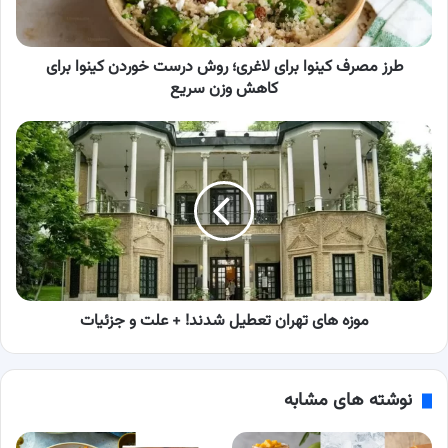
درست
خوردن
کینوا
برای
طرز مصرف کینوا برای لاغری؛ روش درست خوردن کینوا برای
کاهش
کاهش وزن سریع
وزن
سریع
موزه
های
تهران
تعطیل
شدند!
+
علت
و
جزئیات
موزه های تهران تعطیل شدند! + علت و جزئیات
نوشته های مشابه