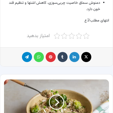
دمنوش سماق خاصیت چربی‌سوزی، کاهش اشتها و تنظیم قند
خون دارد.
انتهای مطلب/آ.ع
امتیاز بدهید
X
لینکدین
‫تامبلر
پینترست
واتس آپ
تلگرام
طرز
مصرف
کینوا
برای
لاغری؛
روش