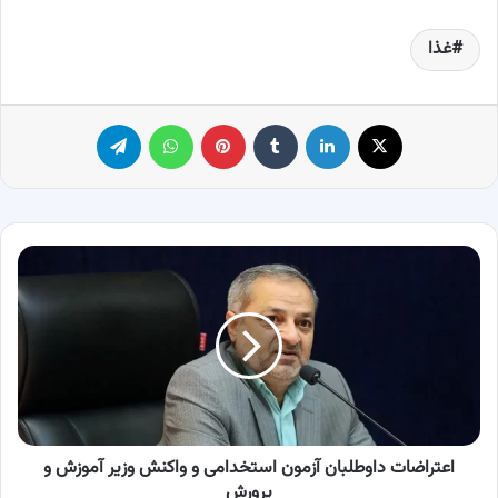
غذا
X
لینکدین
‫تامبلر
پینترست
واتس آپ
تلگرام
اعتراضات
داوطلبان
آزمون
استخدامی
و
واکنش
وزیر
آموزش
و
پرورش
اعتراضات داوطلبان آزمون استخدامی و واکنش وزیر آموزش و
پرورش