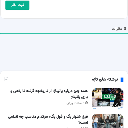
ا
ی
*
ل
ش
م
ا
0
نظرات
نوشته های تازه
همه چیز درباره پاتیناژ؛ از تاریخچه گرفته تا رقص و
بازی پاتیناژ
6 ساعت پیش
فرق شلوار بگ و فول بگ؛ هرکدام مناسب چه اندامی
است؟