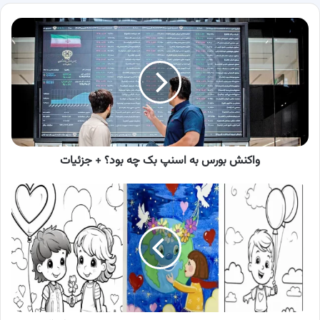
واکنش
بورس
به
اسنپ
بک
چه
بود؟
+
جزئیات
واکنش بورس به اسنپ بک چه بود؟ + جزئیات
50
مورد
از
جدیدترین
نقاشی
روز
جهانی
کودک
برای