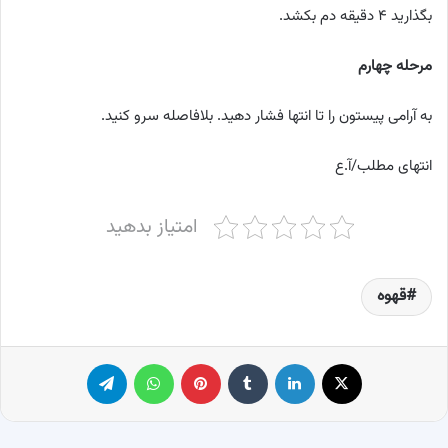
بگذارید ۴ دقیقه دم بکشد.
مرحله چهارم
به آرامی پیستون را تا انتها فشار دهید. بلافاصله سرو کنید.
انتهای مطلب/آ.ع
امتیاز بدهید
قهوه
X
لینکدین
‫تامبلر
پینترست
واتس آپ
تلگرام