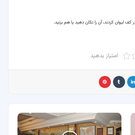
 کف لیوان کردند، آن را تکان دهید یا هم بزنید.
امتیاز بدهید
لینکدین
‫تامبلر
پینترست
ظرفیت
پذیرش
مهمان
در