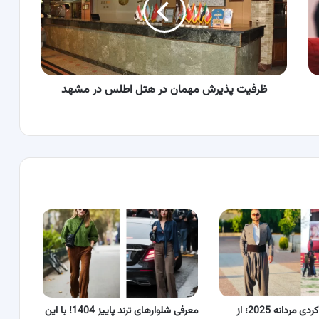
هتل
اطلس
در
مشهد
ظرفیت پذیرش مهمان در هتل اطلس در مشهد
۵۵ مدل لباس کردی مردانه 2025؛ از
معرفی شلوارهای ترند پاییز 1404! با این