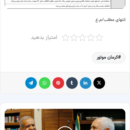
انتهای مطلب/م.ع
امتیاز بدهید
کرمان موتور
X
لینکدین
‫تامبلر
پینترست
واتس آپ
تلگرام
مسعود
پزشکیان
شانه
به