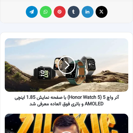
X
لینکدین
‫تامبلر
پینترست
واتس آپ
تلگرام
آنر
واچ
5
(Honor
Watch
5)
با
صفحه
نمایش
1.85
آنر واچ 5 (Honor Watch 5) با صفحه نمایش 1.85 اینچی
اینچی
AMOLED و باتری فوق العاده معرفی شد
AMOLED
و
پیوستن
باتری
یک
فوق
بازیکن