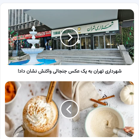
شهرداری
تهران
به
یک
عکس
جنجالی
واکنش
نشان
داد!
شهرداری تهران به یک عکس جنجالی واکنش نشان داد!
طرز
تهیه
قهوه
کدو
حلوایی
خانگی