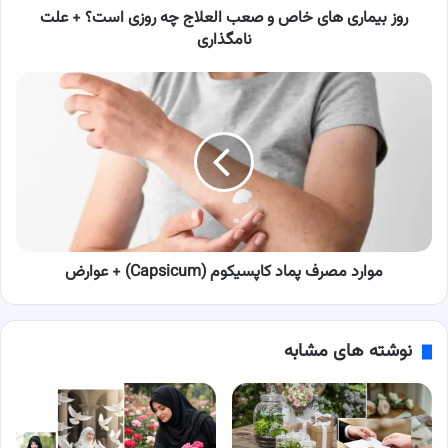
است؟
روز بیماری های خاص و صعب العلاج چه روزی است؟ + علت
+
نامگذاری
علت
نامگذاری
موارد
مصرف
پماد
کاپسیکوم
(Capsicum)
+
عوارض
موارد مصرف پماد کاپسیکوم (Capsicum) + عوارض
نوشته های مشابه