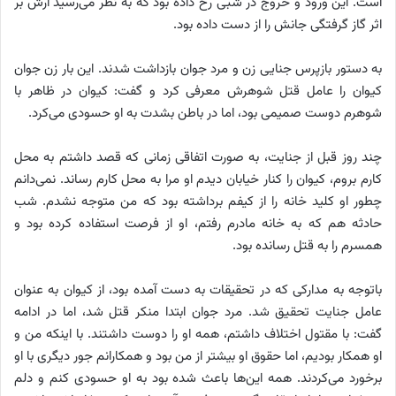
است. این ورود و خروج در شبی رخ داده بود که به نظر می‌رسید آرش بر
اثر گاز گرفتگی جانش را از دست داده بود.
به دستور بازپرس جنایی زن و مرد جوان بازداشت شدند. این بار زن جوان
کیوان را عامل قتل شوهرش معرفی کرد و گفت: کیوان در ظاهر با
شوهرم دوست صمیمی بود، اما در باطن بشدت به او حسودی می‌کرد.
چند روز قبل از جنایت، به صورت اتفاقی زمانی که قصد داشتم به محل
کارم بروم، کیوان را کنار خیابان دیدم او مرا به محل کارم رساند. نمی‌دانم
چطور او کلید خانه را از کیفم برداشته بود که من متوجه نشدم. شب
حادثه هم که به خانه مادرم رفتم، او از فرصت استفاده کرده بود و
همسرم را به قتل رسانده بود.
باتوجه به مدارکی که در تحقیقات به دست آمده بود، از کیوان به عنوان
عامل جنایت تحقیق شد. مرد جوان ابتدا منکر قتل شد، اما در ادامه
گفت: با مقتول اختلاف داشتم، همه او را دوست داشتند. با اینکه من و
او همکار بودیم، اما حقوق او بیشتر از من بود و همکارانم جور دیگری با او
برخورد می‌کردند. همه این‌ها باعث شده بود به او حسودی کنم و دلم