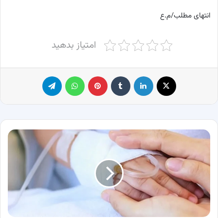
انتهای مطلب/م.ع
امتیاز بدهید
X
لینکدین
‫تامبلر
پینترست
واتس آپ
تلگرام
روز
بیماری
های
خاص
و
صعب
العلاج
چه
روزی