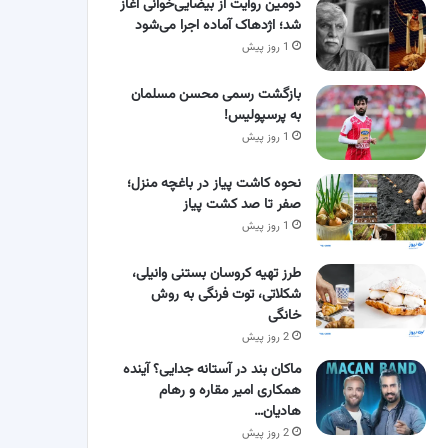
دومین روایت از بیضایی‌خوانی آغاز
شد؛ اژدهاک آماده اجرا می‌شود
1 روز پیش
بازگشت رسمی محسن مسلمان
به پرسپولیس!
1 روز پیش
نحوه کاشت پیاز در باغچه منزل؛
صفر تا صد کشت پیاز
1 روز پیش
طرز تهیه کروسان بستنی وانیلی،
شکلاتی، توت فرنگی به روش
خانگی
2 روز پیش
ماکان بند در آستانه جدایی؟ آینده
همکاری امیر مقاره و رهام
هادیان…
2 روز پیش