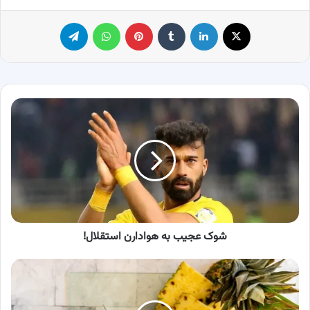
X
لینکدین
‫تامبلر
پینترست
واتس آپ
تلگرام
شوک
عجیب
به
هوادارن
استقلال!
شوک عجیب به هوادارن استقلال!
چگونه
آناناس
پوست
بکنیم؟/