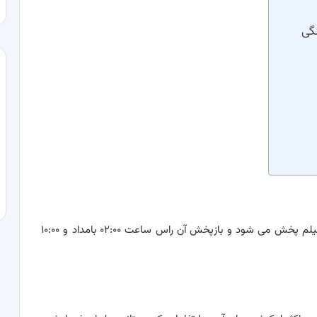
گی
این سریال هر روز راس ساعت ۶ بعدازظهر از شبکه آی فیلم پخش می شود و بازپخش آن راس ساعت ۰۲:۰۰ بامداد و ۱۰:۰۰