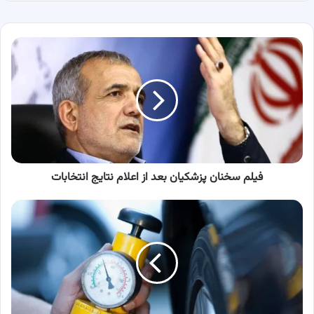
فیلم
سخنان
پزشکیان
بعد
از
اعلام
نتایج
انتخابات
فیلم سخنان پزشکیان بعد از اعلام نتایج انتخابات
افزایش
قیمت
تنظیم
باد
لاستیک
خودرو