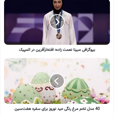
بیوگرافی
مبینا
نعمت
زاده؛
افتخارآفرین
در
المپیک
بیوگرافی مبینا نعمت زاده؛ افتخارآفرین در المپیک
40
مدل
تخم
مرغ
رنگی
عید
نوروز
برای
سفره
هفت‌سین
40 مدل تخم مرغ رنگی عید نوروز برای سفره هفت‌سین