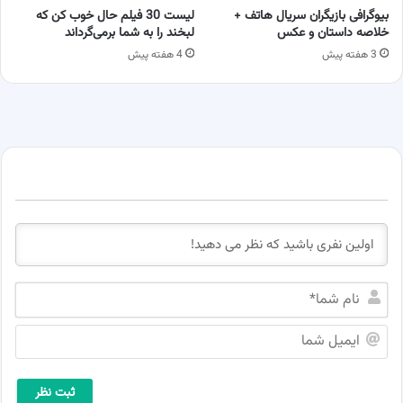
بیوگرافی بازیگران سریال هاتف +
لیست 30 فیلم حال خوب کن که
خلاصه داستان و عکس
لبخند را به شما برمی‌گرداند
3 هفته پیش
4 هفته پیش
ن
ا
م
ا
ش
ی
م
م
ا
ی
*