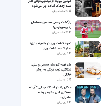
دومین روایت از بیضایی‌خوانی آغاز
شد؛ اژدهاک آماده اجرا می‌شود
23 ساعت پیش
بازگشت رسمی محسن مسلمان
به پرسپولیس!
23 ساعت پیش
نحوه کاشت پیاز در باغچه منزل؛
صفر تا صد کشت پیاز
1 روز پیش
طرز تهیه کروسان بستنی وانیلی،
شکلاتی، توت فرنگی به روش
خانگی
2 روز پیش
ماکان بند در آستانه جدایی؟ آینده
همکاری امیر مقاره و رهام
هادیان…
2 روز پیش