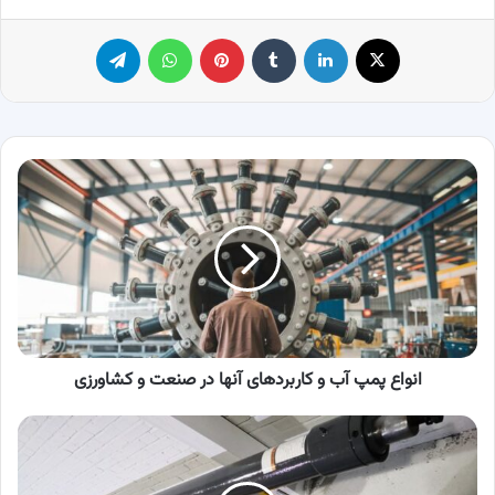
X
لینکدین
‫تامبلر
پینترست
واتس آپ
تلگرام
انواع
پمپ
آب
و
کاربردهای
آنها
در
صنعت
و
کشاورزی
انواع پمپ آب و کاربردهای آنها در صنعت و کشاورزی
کاربرد
جک
های
هیدرولیک