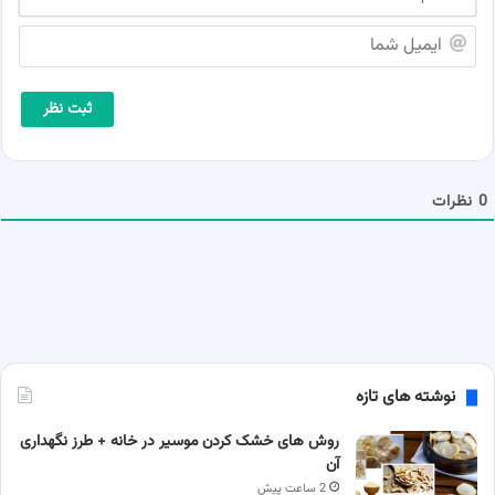
ا
م
ا
ش
ی
م
م
ا
ی
*
ل
ش
م
ا
0
نظرات
نوشته های تازه
روش های خشک کردن موسیر در خانه + طرز نگهداری
آن
2 ساعت پیش