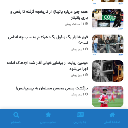
همه چیز درباره پاتیناژ؛ از تاریخچه گرفته تا رقص و
بازی پاتیناژ
11 ساعت پیش
فرق شلوار بگ و فول بگ؛ هرکدام مناسب چه اندامی
است؟
1 روز پیش
دومین روایت از بیضایی‌خوانی آغاز شد؛ اژدهاک آماده
اجرا می‌شود
1 روز پیش
بازگشت رسمی محسن مسلمان به پرسپولیس!
1 روز پیش
نحوه کاشت پیاز در باغچه منزل؛ صفر تا صد کشت
پیاز
صفحه اصلی
جدیدترین
محبوب‌ترین
جستجو
1 روز پیش