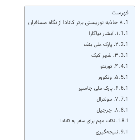
فهرست
۸ جاذبه توریستی برتر کانادا از نگاه مسافران
۱. آبشار نیاگارا
۲. پارک ملی بنف
۳. شهر کبک
۴. تورنتو
۵. ونکوور
۶. پارک ملی جاسپر
۷. مونترال
۸. چرچیل
نکات مهم برای سفر به کانادا
نتیجه‌گیری