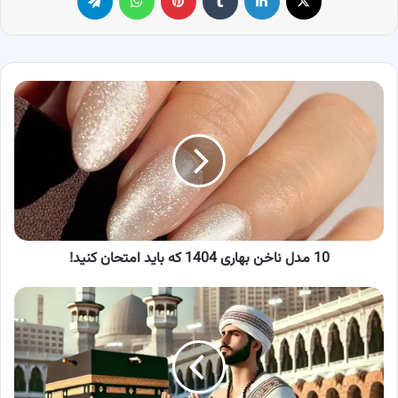
10
مدل
ناخن
بهاری
1404
که
باید
امتحان
کنید!
10 مدل ناخن بهاری 1404 که باید امتحان کنید!
قیمت
فیش
حج
تمتع
۱۴۰۴؛
امسال