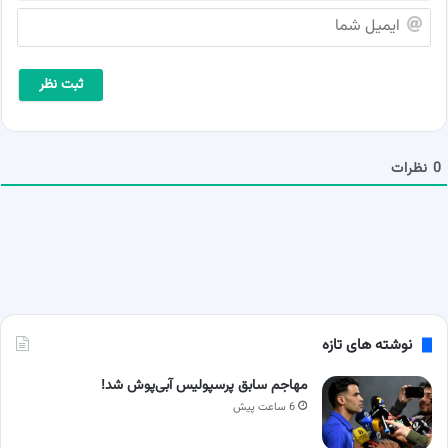
م
ا
ش
ی
م
م
ا
ی
*
ل
ش
م
ا
0
نظرات
نوشته های تازه
مهاجم سابق پرسپولیس آبی‌پوش شد!
6 ساعت پیش