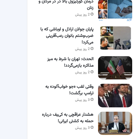
درمان کورتیزول بالا در در مردان و
زنان
2 روز پیش
پایان جولان اراذل و اوباشی که با
ضرب‌وشتم بانوان رعب‌آفرینی
می‌کرد!
2 روز پیش
الحدث: تهران با شرط به میز
مذاکره بازمی‌گردد!
2 روز پیش
وقتی لقب «جو خواب‌آلود» به
ترامپ برگشت!
3 روز پیش
هشدار عراقچی به کی‌یف درباره
حمله به کشتی ایرانی!
3 روز پیش