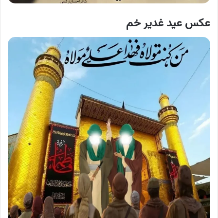
عکس عید غدیر خم