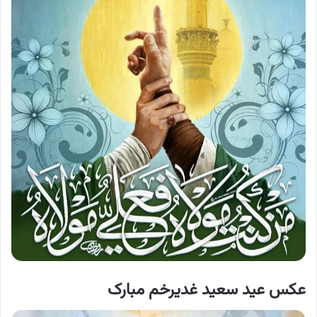
عکس عید سعید غدیرخم مبارک