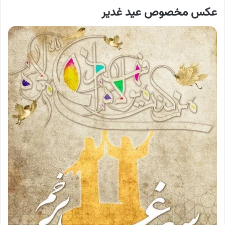
عکس مخصوص عید غدیر