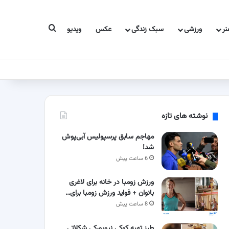
جستجو برای
ر
ورزشی
سبک زندگی
عکس
ویدیو
نوشته های تازه
مهاجم سابق پرسپولیس آبی‌پوش
شد!
6 ساعت پیش
ورزش زومبا در خانه برای لاغری
بانوان + فواید ورزش زومبا برای…
8 ساعت پیش
طرز تهیه کوکی نیویورکی شکلاتی