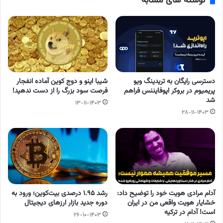
نوشته های مشابه
دسترسی رایگان به تریدینگ‌ ویو
شیبا اینو و دوج کوین آماده انفجار
پریمیوم در بروکر اپوفایننس فراهم
فرصت سود بزرگ را از دست ندهید!
شد
۱۳-۱۱-۱۴۰۳
۲۸-۱۱-۱۴۰۳
آدام مرادی هویت خود را توضیح داد:
رشد ۱.۹۵ درصدی بیت‌کوین؛ ورود به
خشایار هویت واقعی من در ایران
دوره جدید بازار ارزهای دیجیتال
است! آدام در ترکیه
۲۶-۱۰-۱۴۰۳