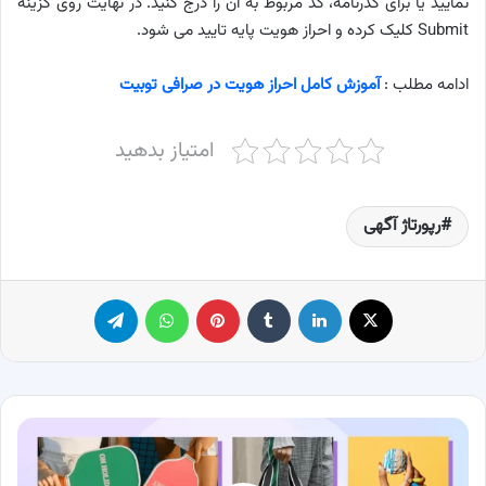
نمایید یا برای گذرنامه، کد مربوط به آن را درج کنید. در نهایت روی گزینه
Submit کلیک کرده و احراز هویت پایه تایید می شود.
ادامه مطلب :
آموزش کامل احراز هویت در صرافی توبیت
امتیاز بدهید
رپورتاژ آگهی
X
لینکدین
‫تامبلر
پینترست
واتس آپ
تلگرام
30
ایده
هدیه