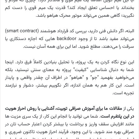
آیا این میم کوین اساساً یک میم قوی و ماندگار دارد؟ چیزی که مردم را
بخنداند یا احساس تعلق ایجاد کند؟ قدرت یک میم قوی را دست کم
نگیرید؛ گاهی همین می‌تواند موتور محرک هیاهو باشد.
البته، اگر دانش فنی دارید، بررسی کد قرارداد هوشمند (smart contract)
می‌تواند مفید باشد تا از وجود backdoor هایی که اجازه دستکاری یا
سرقت را می‌دهند، مطلع شوید. اما این برای همه آسان نیست.
این نوع نگاه کردن به یک پروژه، با تحلیل بنیادین کاملاً فرق دارد. اینجا
شما به دنبال شناسایی “کیفیت” پروژه به معنای سنتی نیستید، بلکه
می‌خواهید بفهمید “جو” و “هیاهو” در اطراف آن چقدر واقعی و پایدار
است. این کار هم به همان اندازه، اگر نگوییم بیشتر، دشوار و نیازمند
تجربه است.
یکی از
مقالات ما برای آموزش صرافی توبیت، آشنایی با روش احراز هویت
در این پلتفرم است
. شما می توانید با انجام این کار، از یک سری مزیت ها
مانند افزایش سقف واریز و برداشت یا بیشتر کردن اعتبار حساب تان در
صرافی بهره مند شوید. با این وجود، فرآیند احراز هویت تاکنون ضروری و