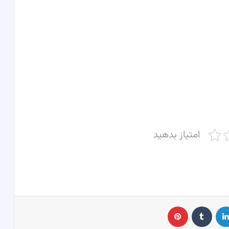
امتیاز بدهید
لینکدین
‫تامبلر
پینترست