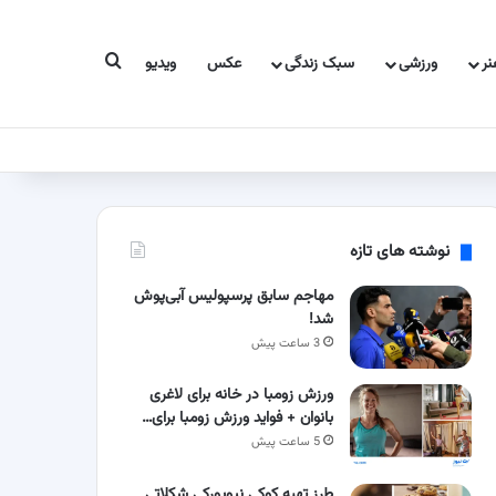
جستجو برای
ر
ورزشی
سبک زندگی
عکس
ویدیو
نوشته های تازه
مهاجم سابق پرسپولیس آبی‌پوش
شد!
3 ساعت پیش
ورزش زومبا در خانه برای لاغری
بانوان + فواید ورزش زومبا برای…
5 ساعت پیش
طرز تهیه کوکی نیویورکی شکلاتی