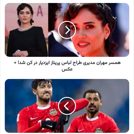
همسر
مهران
مدیری
طراح
لباس
پریناز
ایزدیار
در
کن
شد!
همسر مهران مدیری طراح لباس پریناز ایزدیار در کن شد! +
+
عکس
عکس
سردار
آزمون
مسیر
خود
را
مشخص
کرد!
شوکی
بزرگ