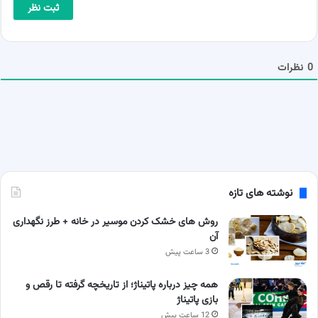
ی
*
ل
ش
م
ا
0
نظرات
نوشته های تازه
روش های خشک کردن موسیر در خانه + طرز نگهداری
آن
3 ساعت پیش
همه چیز درباره پاتیناژ؛ از تاریخچه گرفته تا رقص و
بازی پاتیناژ
12 ساعت پیش