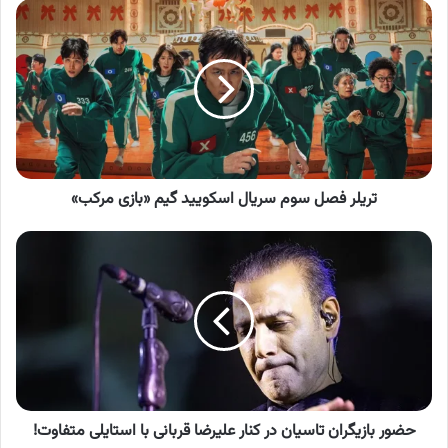
تریلر
فصل
سوم
سریال
اسکویید
گیم
«بازی
مرکب»
تریلر فصل سوم سریال اسکویید گیم «بازی مرکب»
حضور
بازیگران
تاسیان
در
کنار
علیرضا
قربانی
با
استایلی
متفاوت!
حضور بازیگران تاسیان در کنار علیرضا قربانی با استایلی متفاوت!