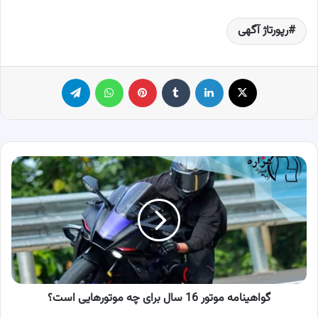
رپورتاژ آگهی
X
لینکدین
‫تامبلر
پینترست
واتس آپ
تلگرام
گواهینامه
موتور
16
سال
برای
چه
موتورهایی
است؟
گواهینامه موتور 16 سال برای چه موتورهایی است؟